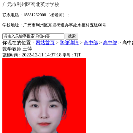
广元市利州区蜀北英才学校
联系电话：
18881262008（杨老师）；
学校地址：广元市利州区东坝街道办事处水柜村五组60号
你现在的位置：
网站首页
>
学部详情
>
高中部
>
高中部
>
高中
数学教师 王萍
2022-12-11 14:37:18
T
|
T
更新时间：
字号：